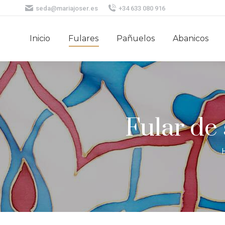
seda@mariajoser.es
+34 633 080 916
Inicio
Fulares
Pañuelos
Abanicos
Fular de