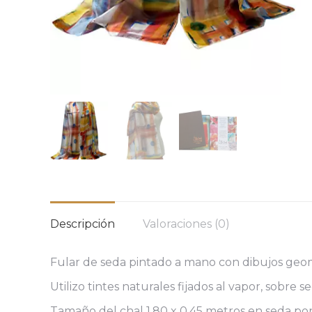
Descripción
Valoraciones (0)
Fular de seda pintado a mano con dibujos geomét
Utilizo tintes naturales fijados al vapor, sobre 
Tamaño del chal 1.80 x 0.45 metros en seda pongé