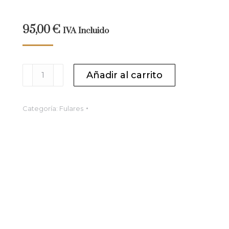
95,00
€
IVA Incluido
Fular
Añadir al carrito
de
seda
con
Categoría:
Fulares
motivos
geométricos
cantidad