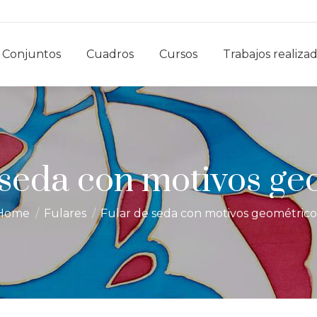
Conjuntos
Cuadros
Cursos
Trabajos realiza
 seda con motivos ge
You are here:
Home
Fulares
Fular de seda con motivos geométrico