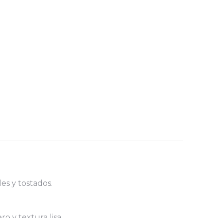
es y tostados.
o y textura lisa.