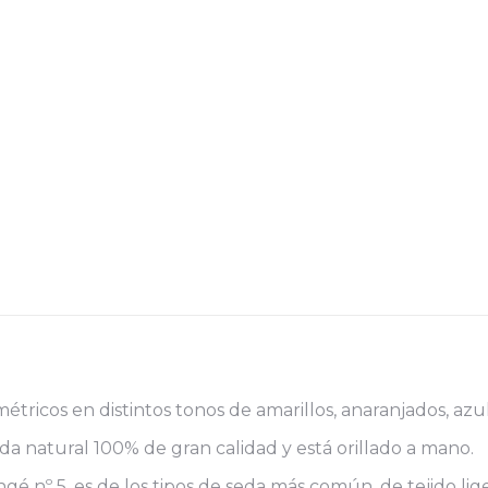
ricos en distintos tonos de amarillos, anaranjados, azul
seda natural 100% de gran calidad y está orillado a mano.
 nº 5, es de los tipos de seda más común, de tejido liger