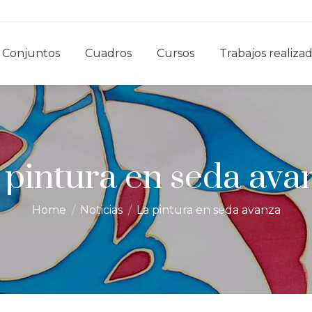
Conjuntos
Cuadros
Cursos
Trabajos realiza
 pintura en seda ava
You are here:
Home
Noticias
La pintura en seda avanza