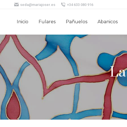
seda@mariajoser.es
+34 633 080 916
Inicio
Fulares
Pañuelos
Abanicos
La