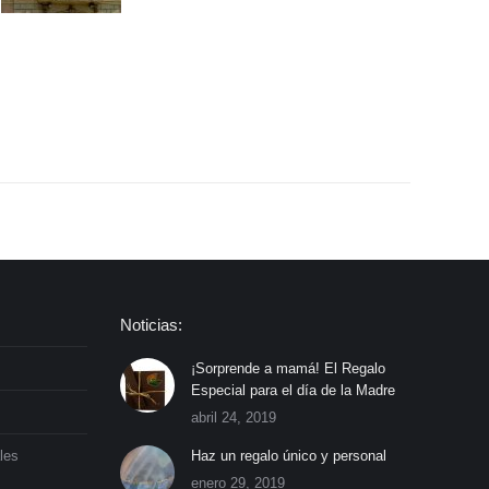
Noticias:
¡Sorprende a mamá! El Regalo
Especial para el día de la Madre
abril 24, 2019
les
Haz un regalo único y personal
enero 29, 2019