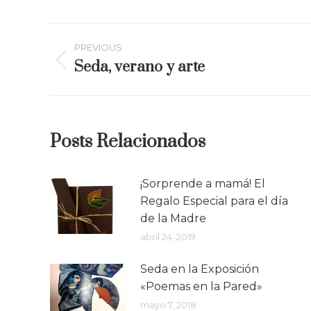
Post
PREVIOUS
navigation
Seda, verano y arte
Previous
post:
Posts Relacionados
¡Sorprende a mamá! El
Regalo Especial para el día
de la Madre
abril 24, 2019
Seda en la Exposición
«Poemas en la Pared»
mayo 7, 2018