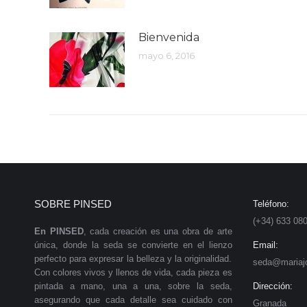
Bienvenida
mayo 6, 2016
SOBRE PINSED
Teléfono:
(+34) 633 08
En PINSED
, cada creación es una obra de arte
única, donde la seda se convierte en el lienzo
Email:
perfecto para expresar la belleza y la originalidad.
seda@mariajo
Con colores vivos y llenos de vida, cada pieza es
pintada a mano, una a una, sobre la seda,
Dirección:
asegurando que cada detalle sea cuidado con
Granada