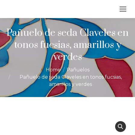
Pañuelo de seda Claveles en
tonos fucsias, amarillos y
verdes
You are here:
Home
Pañuelos
Pañuelo de seda Claveles en tonos fucsias,
amarillos y verdes