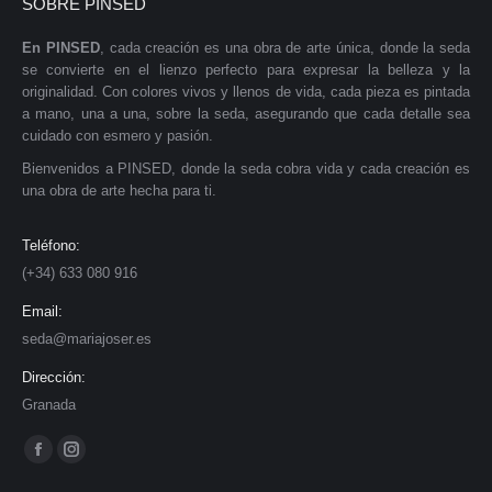
SOBRE PINSED
En PINSED
, cada creación es una obra de arte única, donde la seda
se convierte en el lienzo perfecto para expresar la belleza y la
originalidad. Con colores vivos y llenos de vida, cada pieza es pintada
a mano, una a una, sobre la seda, asegurando que cada detalle sea
cuidado con esmero y pasión.
Bienvenidos a PINSED, donde la seda cobra vida y cada creación es
una obra de arte hecha para ti.
Teléfono:
(+34) 633 080 916
Email:
seda@mariajoser.es
Dirección:
Granada
Find us on:
Facebook
Instagram
page
page